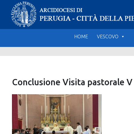
Skip
to
content
HOME
VESCOVO
Conclusione Visita pastorale 