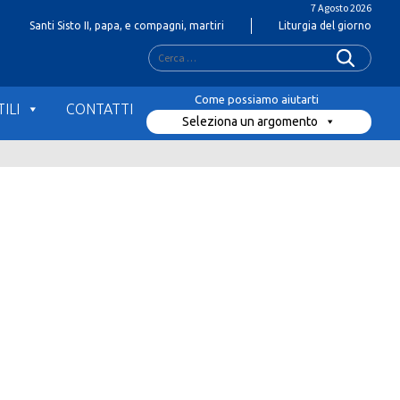
7 Agosto 2026
Santi Sisto II, papa, e compagni, martiri
Liturgia del giorno
Ricerca
per:
ILI
CONTATTI
Seleziona un argomento