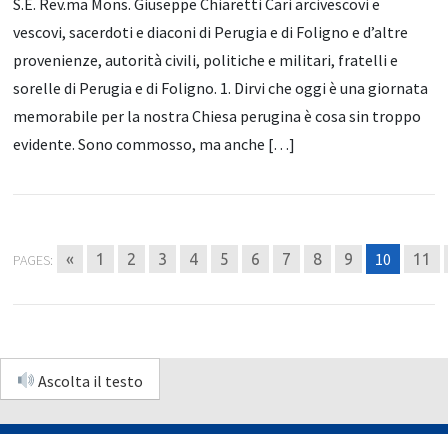
S.E. Rev.ma Mons. Giuseppe Chiaretti Cari arcivescovi e
vescovi, sacerdoti e diaconi di Perugia e di Foligno e d’altre
provenienze, autorità civili, politiche e militari, fratelli e
sorelle di Perugia e di Foligno. 1. Dirvi che oggi è una giornata
memorabile per la nostra Chiesa perugina è cosa sin troppo
evidente. Sono commosso, ma anche […]
10
«
1
2
3
4
5
6
7
8
9
11
PAGES:
Ascolta il testo