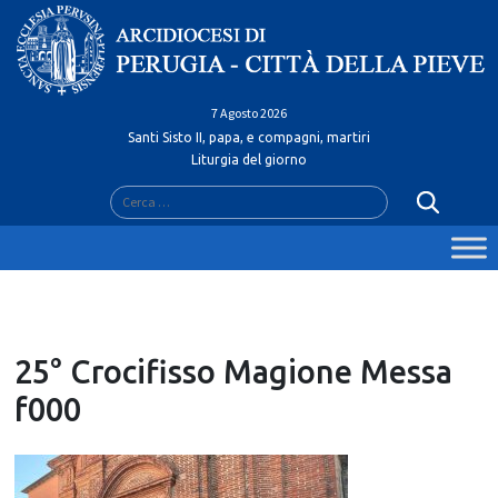
Skip
to
content
7 Agosto 2026
Santi Sisto II, papa, e compagni, martiri
Liturgia del giorno
Ricerca
per:
25° Crocifisso Magione Messa
f000