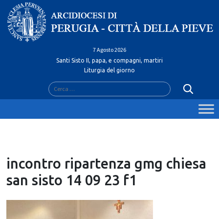
Skip
to
content
7 Agosto 2026
Santi Sisto II, papa, e compagni, martiri
Liturgia del giorno
Ricerca
per:
incontro ripartenza gmg chiesa
san sisto 14 09 23 f1