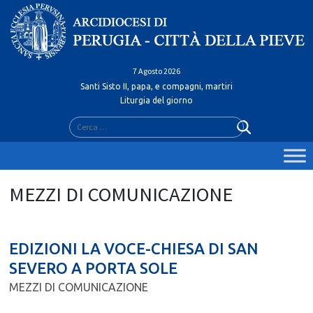
Skip
to
content
7 Agosto 2026
Santi Sisto II, papa, e compagni, martiri
Liturgia del giorno
Ricerca
per:
EDIZIONI LA VOCE-CHIESA DI SAN
SEVERO A PORTA SOLE
MEZZI DI COMUNICAZIONE