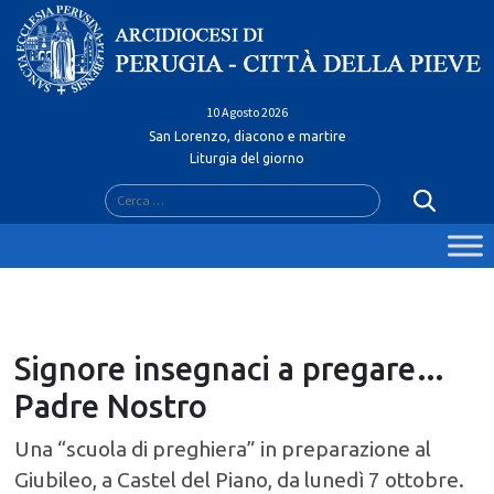
Skip
to
content
10 Agosto 2026
San Lorenzo, diacono e martire
Liturgia del giorno
Ricerca
per:
Signore insegnaci a pregare…
Padre Nostro
Una “scuola di preghiera” in preparazione al
Giubileo, a Castel del Piano, da lunedì 7 ottobre.