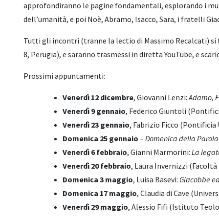
approfondiranno le pagine fondamentali, esplorando i multi
dell’umanità, e poi Noè, Abramo, Isacco, Sara, i fratelli Gi
Tutti gli incontri (tranne la lectio di Massimo Recalcati) 
8, Perugia), e saranno trasmessi in diretta YouTube, e scaric
Prossimi appuntamenti:
Venerdì 12 dicembre
, Giovanni Lenzi:
Adamo, Ev
Venerdì 9 gennaio
, Federico Giuntoli (Pontific
Venerdì 23 gennaio
, Fabrizio Ficco (Pontifici
Domenica 25 gennaio
–
Domenica della Parola
Venerdì 6 febbraio
, Gianni Marmorini:
La legat
Venerdì 20 febbraio
, Laura Invernizzi (Facoltà
Domenica 3 maggio
, Luisa Basevi:
Giacobbe ed
Domenica 17 maggio
, Claudia di Cave (Univer
Venerdì 29 maggio
, Alessio Fifi (Istituto Teolo