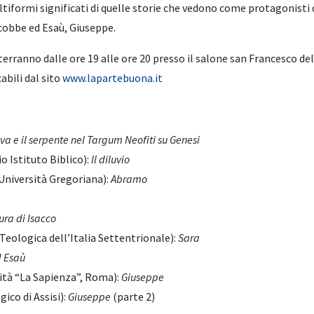
formi significati di quelle storie che vedono come protagonisti di
acobbe ed Esaù, Giuseppe.
si terranno dalle ore 19 alle ore 20 presso il salone san Francesco
abili dal sito
www.lapartebuona.it
a e il serpente nel Targum Neofiti su Genesi
io Istituto Biblico):
Il diluvio
a Università Gregoriana):
Abramo
ura di Isacco
 Teologica dell’Italia Settentrionale):
Sara
 Esaù
sità “La Sapienza”, Roma):
Giuseppe
gico di Assisi):
Giuseppe
(parte 2)