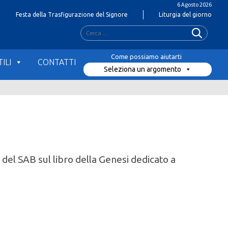
6 Agosto 2026
Festa della Trasfigurazione del Signore
Liturgia del giorno
Ricerca
per:
ILI
CONTATTI
Seleziona un argomento
del SAB sul libro della Genesi dedicato a