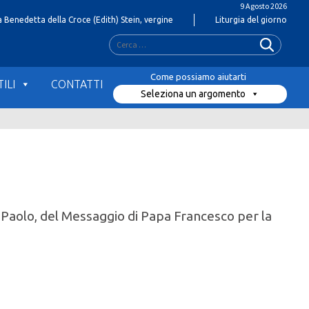
9 Agosto 2026
 Benedetta della Croce (Edith) Stein, vergine
Liturgia del giorno
Ricerca
per:
ILI
CONTATTI
Seleziona un argomento
S. Paolo, del Messaggio di Papa Francesco per la