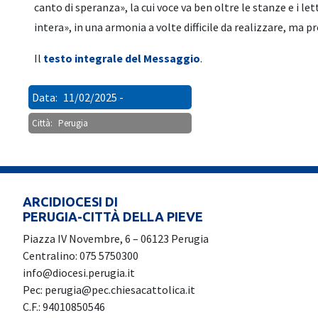
canto di speranza», la cui voce va ben oltre le stanze e i let
intera», in una armonia a volte difficile da realizzare, ma p
Il
testo integrale del Messaggio
.
Data:
11/02/2025
Città:
Perugia
ARCIDIOCESI DI
PERUGIA-CITTÀ DELLA PIEVE
Piazza IV Novembre, 6 – 06123 Perugia
Centralino: 075 5750300
info@diocesi.perugia.it
Pec: perugia@pec.chiesacattolica.it
C.F.: 94010850546