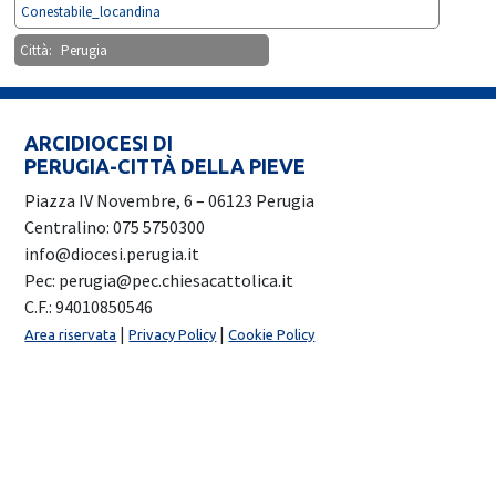
Conestabile_locandina
Città:
Perugia
ARCIDIOCESI DI
PERUGIA-CITTÀ DELLA PIEVE
Piazza IV Novembre, 6 – 06123 Perugia
Centralino: 075 5750300
info@diocesi.perugia.it
Pec: perugia@pec.chiesacattolica.it
C.F.: 94010850546
|
|
Area riservata
Privacy Policy
Cookie Policy