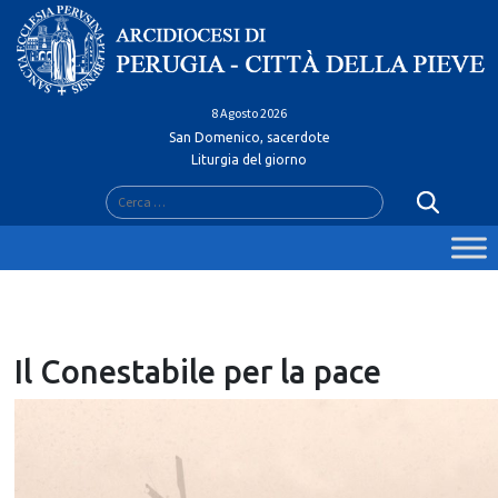
Skip
to
content
8 Agosto 2026
San Domenico, sacerdote
Liturgia del giorno
Ricerca
per:
Il Conestabile per la pace