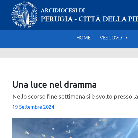
Skip
to
content
HOME
VESCOVO
Una luce nel dramma
Nello scorso fine settimana si è svolto presso la p
19 Settembre 2024