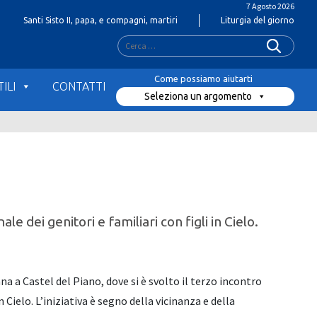
7 Agosto 2026
Santi Sisto II, papa, e compagni, martiri
Liturgia del giorno
Ricerca
per:
ILI
CONTATTI
Seleziona un argomento
e dei genitori e familiari con figli in Cielo.
 a Castel del Piano, dove si è svolto il terzo incontro
n Cielo. L’iniziativa è segno della vicinanza e della