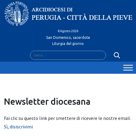
Skip
to
content
8 Agosto 2026
San Domenico, sacerdote
Liturgia del giorno
Ricerca
per:
Newsletter diocesana
Fai clic su questo link per smettere di ricevere le nostre email.
Sì, disiscrivimi