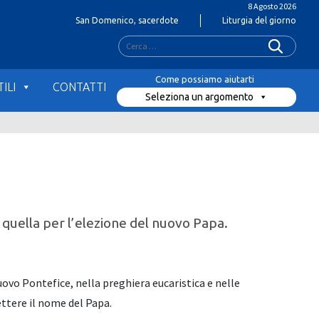
8 Agosto 2026
San Domenico, sacerdote
Liturgia del giorno
Ricerca
per:
ILI
CONTATTI
Seleziona un argomento
e quella per l’elezione del nuovo Papa.
uovo Pontefice, nella preghiera eucaristica e nelle
ettere il nome del Papa.