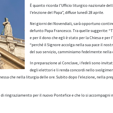
È quanto ricorda l’Ufficio liturgico nazionale dell
l’elezione del Papa”, diffuse lunedì 28 aprile.
Nei giorni dei Novendiali, sarà opportuno continu
defunto Papa Francesco. Tra quelle suggerite: “T
e per il dono che egli è stato per la Chiesa e pe
“perché il Signore accolga nella sua pace il no
del suo servizio, camminiamo fedelmente nella ca
In preparazione al Conclave, i fedeli sono invitat
degli elettori e li renda concordi nello svolgime
messa che nella liturgia delle ore. Subito dopo l’elezione, nella pre
 di ringraziamento per il nuovo Pontefice e che lo si accompagni nel