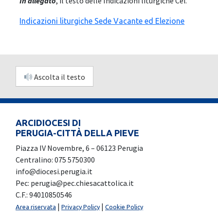
In allegato
, il testo delle Indicazioni liturgiche Cei.
Indicazioni liturgiche Sede Vacante ed Elezione
Ascolta il testo
ARCIDIOCESI DI
PERUGIA-CITTÀ DELLA PIEVE
Piazza IV Novembre, 6 – 06123 Perugia
Centralino: 075 5750300
info@diocesi.perugia.it
Pec: perugia@pec.chiesacattolica.it
C.F.: 94010850546
|
|
Area riservata
Privacy Policy
Cookie Policy