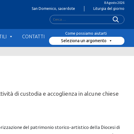
8 Agosto 2026
San Domenico, sacerdote
Liturgia del giorno
Ricerca
per:
ILI
CONTATTI
Seleziona un argomento
ità di custodia e accoglienza in alcune chiese
rizzazione del patrimonio storico-artistico della Diocesi di