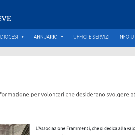
DIOCESI
ANNUARIO
UFFICI E SERVIZI
INFO UT
rmazione per volontari che desiderano svolgere attiv
L’Associazione Frammenti, che si dedica alla valo